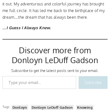
it out. My adventurous and colorful journey has brought
me full circle. It has led me back to the birthplace of my
dream…the dream that has always been there.
…I Guess I Always Knew.
Discover more from
Donloyn LeDuff Gadson
Subscribe to get the latest posts sent to your email.
Type your email…
Subscribe
Tags:
Donloyn
Donloyn LeDuff Gadson
Knowing