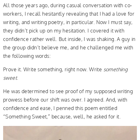
All those years ago, during casual conversation with co-
workers, I recall hesitantly revealing that I had a love for
writing, and writing poetry, in particular. Now I must say,
they didn’t pick up on my hesitation. I covered it with
confidence rather well. But inside, I was shaking. A guy in
the group didn’t believe me, and he challenged me with
the following words:
Prove it. Write something, right now. Write
something
sweet
.
He was determined to see proof of my supposed writing
prowess before our shift was over. I agreed. And, with
confidence and ease, I penned this poem entitled
“Something Sweet,” because, well, he asked for it.